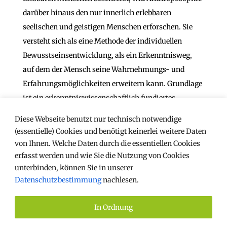
darüber hinaus den nur innerlich erlebbaren
seelischen und geistigen Menschen erforschen. Sie
versteht sich als eine Methode der individuellen
Bewusstseinsentwicklung, als ein Erkenntnisweg,
auf dem der Mensch seine Wahrnehmungs- und
Erfahrungsmöglichkeiten erweitern kann. Grundlage
ist ein erkenntniswissenschaftlich fundiertes
Konzept der menschlichen Individualität. So wie der
Diese Webseite benutzt nur technisch notwendige
Mensch nie fertig, sondern ein „Werdender“ ist,
(essentielle) Cookies und benötigt keinerlei weitere Daten
unterliegt auch die Anthroposophie einer ständigen,
von Ihnen. Welche Daten durch die essentiellen Cookies
lebendigen Entwicklung und muss im
erfasst werden und wie Sie die Nutzung von Cookies
unterbinden, können Sie in unserer
gesellschaftlichen Kontext flexibel weiterentwickelt
Datenschutzbestimmung
nachlesen.
werden. Zudem wurde sie von Rudolf Steiner nicht als
theoretisches Lehrgebäude konzipiert, sondern zielt
In Ordnung
darauf ab, in der unmittelbaren Lebenspraxis
angewendet zu werden. Aus der Anthroposophie